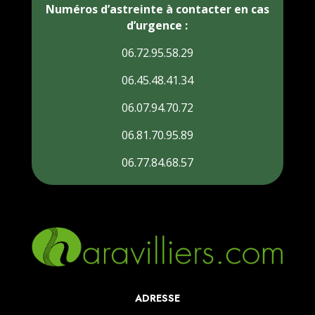
Numéros d’astreinte à contacter en cas
d’urgence :
06.72.95.58.29
06.45.48.41.34
06.07.94.70.72
06.81.70.95.89
06.77.84.68.57
ADRESSE