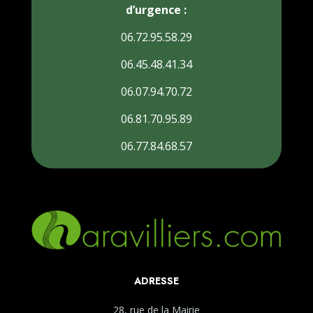
d’urgence :
06.72.95.58.29
06.45.48.41.34
06.07.94.70.72
06.81.70.95.89
06.77.84.68.57
ADRESSE
28, rue de la Mairie