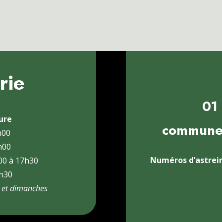
rie
01 
ure
commune@
h00
h00
Numéros d’astrein
h00 à 17h30
7h30
 et dimanches