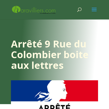
Arrêté 9 Rue du
Colombier boite
aux lettres