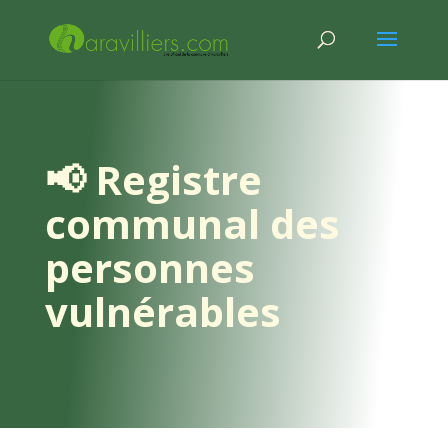
📢 Registre
communal des
personnes
vulnérables